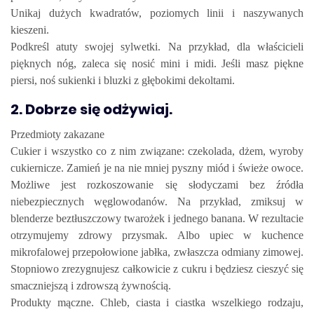
Unikaj dużych kwadratów, poziomych linii i naszywanych
kieszeni.
Podkreśl atuty swojej sylwetki. Na przykład, dla właścicieli
pięknych nóg, zaleca się nosić mini i midi. Jeśli masz piękne
piersi, noś sukienki i bluzki z głębokimi dekoltami.
2. Dobrze się odżywiaj.
Przedmioty zakazane
Cukier i wszystko co z nim związane: czekolada, dżem, wyroby
cukiernicze. Zamień je na nie mniej pyszny miód i świeże owoce.
Możliwe jest rozkoszowanie się słodyczami bez źródła
niebezpiecznych węglowodanów. Na przykład, zmiksuj w
blenderze beztłuszczowy twarożek i jednego banana. W rezultacie
otrzymujemy zdrowy przysmak. Albo upiec w kuchence
mikrofalowej przepołowione jabłka, zwłaszcza odmiany zimowej.
Stopniowo zrezygnujesz całkowicie z cukru i będziesz cieszyć się
smaczniejszą i zdrowszą żywnością.
Produkty mączne. Chleb, ciasta i ciastka wszelkiego rodzaju,