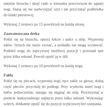
mięśnie brzucha i skręć ciało w kierunku przeciwnym do zgiętej
nogi. Staraj się nie nadwyrężać szyi i nie przyciskać podbródka
do klatki piersiowej.
Wykonaj 2 zestawy po 15 powtórzeń na każdą stronę.
Zaawansowana deska
Połóż się na brzuchu, oprzyj łokcie i palce u stóp. Wyprostuj
tułów: brzuch nie może zwisać, a pośladki nie mogą wystawać.
Podnieś nogę do najwyższej możliwej pozycji i pozostań tam
przez kilka sekund. Powoli opuść ją w dół.
Wykonaj 2 zestawy po 10 powtórzeń na każdą nogę.
Fałda
Połóż się na plecach, wyprostuj nogi, ręce załóż za głowę, dolną
część pleców przyciśnij do podłogi. Przy wydechu unieś nogi i
tułów jednocześnie, starając się sięgnąć do stóp. Przytrzymaj w
punkcie maksymalnego napięcia przez kilka sekund. Wykonując
wdech, delikatnie opuść się do pozycji wyjściowej bez szarpania.