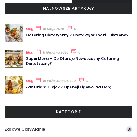
NAJNOWSZE ARTYKUŁY
Blog
15 Maja 2026
0
Catering Dietetyczny Z Dostawą W Łodzi - Bistrobox
Blog
8 Grudnia 2025
0
SuperMenu – Co Oferuje Nowoczesny Catering
Dietetyczny?
Blog
15 Października 2025
0
Jak Działa Olejek Z Opuncji Figowej Na Cerę?
KATEGORIE
Zdrowe Odżywianie
81