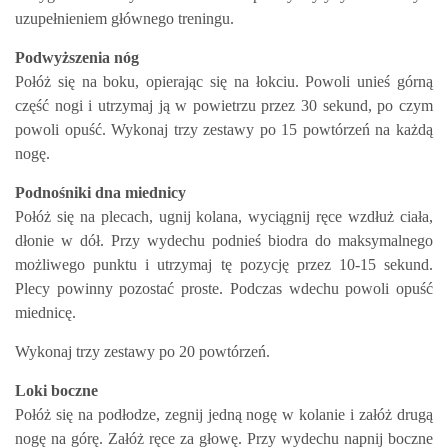
uzupełnieniem głównego treningu.
Podwyższenia nóg
Połóż się na boku, opierając się na łokciu. Powoli unieś górną
część nogi i utrzymaj ją w powietrzu przez 30 sekund, po czym
powoli opuść. Wykonaj trzy zestawy po 15 powtórzeń na każdą
nogę.
Podnośniki dna miednicy
Połóż się na plecach, ugnij kolana, wyciągnij ręce wzdłuż ciała,
dłonie w dół. Przy wydechu podnieś biodra do maksymalnego
możliwego punktu i utrzymaj tę pozycję przez 10-15 sekund.
Plecy powinny pozostać proste. Podczas wdechu powoli opuść
miednicę.
Wykonaj trzy zestawy po 20 powtórzeń.
Loki boczne
Połóż się na podłodze, zegnij jedną nogę w kolanie i załóż drugą
nogę na górę. Załóż ręce za głowę. Przy wydechu napnij boczne