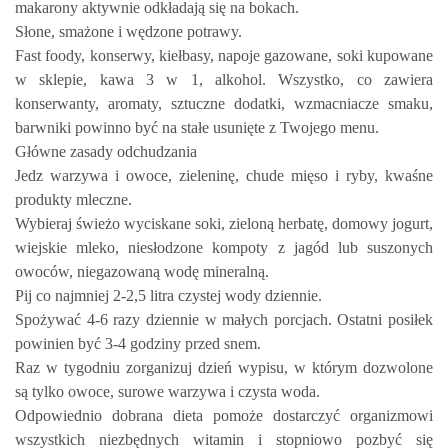
makarony aktywnie odkładają się na bokach.
Słone, smażone i wędzone potrawy.
Fast foody, konserwy, kiełbasy, napoje gazowane, soki kupowane
w sklepie, kawa 3 w 1, alkohol. Wszystko, co zawiera
konserwanty, aromaty, sztuczne dodatki, wzmacniacze smaku,
barwniki powinno być na stałe usunięte z Twojego menu.
Główne zasady odchudzania
Jedz warzywa i owoce, zieleninę, chude mięso i ryby, kwaśne
produkty mleczne.
Wybieraj świeżo wyciskane soki, zieloną herbatę, domowy jogurt,
wiejskie mleko, niesłodzone kompoty z jagód lub suszonych
owoców, niegazowaną wodę mineralną.
Pij co najmniej 2-2,5 litra czystej wody dziennie.
Spożywać 4-6 razy dziennie w małych porcjach. Ostatni posiłek
powinien być 3-4 godziny przed snem.
Raz w tygodniu zorganizuj dzień wypisu, w którym dozwolone
są tylko owoce, surowe warzywa i czysta woda.
Odpowiednio dobrana dieta pomoże dostarczyć organizmowi
wszystkich niezbędnych witamin i stopniowo pozbyć się