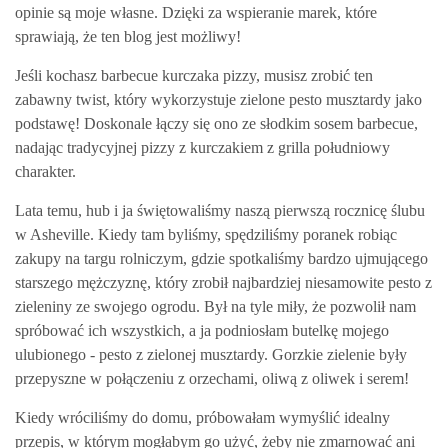
opinie są moje własne. Dzięki za wspieranie marek, które
sprawiają, że ten blog jest możliwy!
Jeśli kochasz barbecue kurczaka pizzy, musisz zrobić ten
zabawny twist, który wykorzystuje zielone pesto musztardy jako
podstawę! Doskonale łączy się ono ze słodkim sosem barbecue,
nadając tradycyjnej pizzy z kurczakiem z grilla południowy
charakter.
Lata temu, hub i ja świętowaliśmy naszą pierwszą rocznicę ślubu
w Asheville. Kiedy tam byliśmy, spędziliśmy poranek robiąc
zakupy na targu rolniczym, gdzie spotkaliśmy bardzo ujmującego
starszego mężczyznę, który zrobił najbardziej niesamowite pesto z
zieleniny ze swojego ogrodu. Był na tyle miły, że pozwolił nam
spróbować ich wszystkich, a ja podniosłam butelkę mojego
ulubionego - pesto z zielonej musztardy. Gorzkie zielenie były
przepyszne w połączeniu z orzechami, oliwą z oliwek i serem!
Kiedy wróciliśmy do domu, próbowałam wymyślić idealny
przepis, w którym mogłabym go użyć, żeby nie zmarnować ani