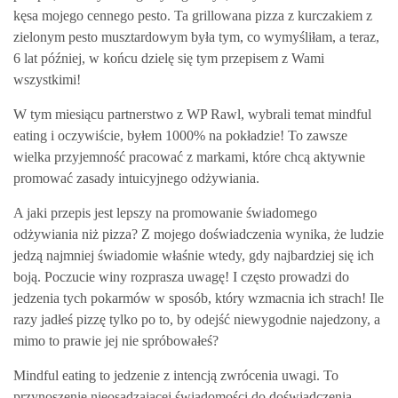
kęsa mojego cennego pesto. Ta grillowana pizza z kurczakiem z
zielonym pesto musztardowym była tym, co wymyśliłam, a teraz,
6 lat później, w końcu dzielę się tym przepisem z Wami
wszystkimi!
W tym miesiącu partnerstwo z WP Rawl, wybrali temat mindful
eating i oczywiście, byłem 1000% na pokładzie! To zawsze
wielka przyjemność pracować z markami, które chcą aktywnie
promować zasady intuicyjnego odżywiania.
A jaki przepis jest lepszy na promowanie świadomego
odżywiania niż pizza? Z mojego doświadczenia wynika, że ludzie
jedzą najmniej świadomie właśnie wtedy, gdy najbardziej się ich
boją. Poczucie winy rozprasza uwagę! I często prowadzi do
jedzenia tych pokarmów w sposób, który wzmacnia ich strach! Ile
razy jadłeś pizzę tylko po to, by odejść niewygodnie najedzony, a
mimo to prawie jej nie spróbowałeś?
Mindful eating to jedzenie z intencją zwrócenia uwagi. To
przynoszenie nieosądzającej świadomości do doświadczenia