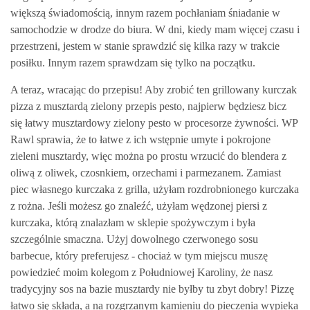
większą świadomością, innym razem pochłaniam śniadanie w
samochodzie w drodze do biura. W dni, kiedy mam więcej czasu i
przestrzeni, jestem w stanie sprawdzić się kilka razy w trakcie
posiłku. Innym razem sprawdzam się tylko na początku.
A teraz, wracając do przepisu! Aby zrobić ten grillowany kurczak
pizza z musztardą zielony przepis pesto, najpierw będziesz bicz
się łatwy musztardowy zielony pesto w procesorze żywności. WP
Rawl sprawia, że to łatwe z ich wstępnie umyte i pokrojone
zieleni musztardy, więc można po prostu wrzucić do blendera z
oliwą z oliwek, czosnkiem, orzechami i parmezanem. Zamiast
piec własnego kurczaka z grilla, użyłam rozdrobnionego kurczaka
z rożna. Jeśli możesz go znaleźć, użyłam wędzonej piersi z
kurczaka, którą znalazłam w sklepie spożywczym i była
szczególnie smaczna. Użyj dowolnego czerwonego sosu
barbecue, który preferujesz - chociaż w tym miejscu muszę
powiedzieć moim kolegom z Południowej Karoliny, że nasz
tradycyjny sos na bazie musztardy nie byłby tu zbyt dobry! Pizzę
łatwo się składa, a na rozgrzanym kamieniu do pieczenia wypieka