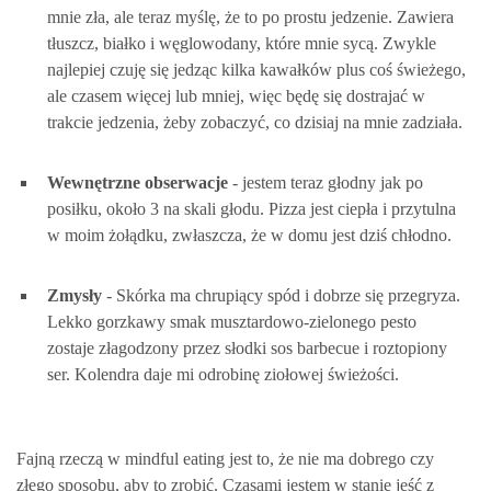
mnie zła, ale teraz myślę, że to po prostu jedzenie. Zawiera
tłuszcz, białko i węglowodany, które mnie sycą. Zwykle
najlepiej czuję się jedząc kilka kawałków plus coś świeżego,
ale czasem więcej lub mniej, więc będę się dostrajać w
trakcie jedzenia, żeby zobaczyć, co dzisiaj na mnie zadziała.
Wewnętrzne obserwacje
- jestem teraz głodny jak po
posiłku, około 3 na skali głodu. Pizza jest ciepła i przytulna
w moim żołądku, zwłaszcza, że w domu jest dziś chłodno.
Zmysły
- Skórka ma chrupiący spód i dobrze się przegryza.
Lekko gorzkawy smak musztardowo-zielonego pesto
zostaje złagodzony przez słodki sos barbecue i roztopiony
ser. Kolendra daje mi odrobinę ziołowej świeżości.
Fajną rzeczą w mindful eating jest to, że nie ma dobrego czy
złego sposobu, aby to zrobić. Czasami jestem w stanie jeść z