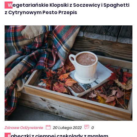
Wegetariańskie Klopsiki z Soczewicy i Spaghetti
z Cytrynowym Pesto Przepis
Zdrowe Odżywianie
20 Lutego 2022
0
Babeczki z ciemnej czekolady z masłem