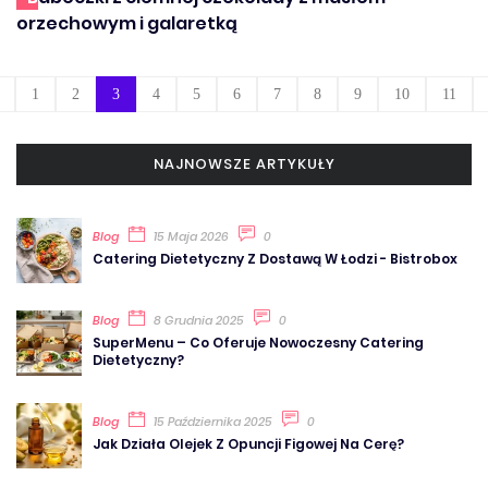
orzechowym i galaretką
1
2
3
4
5
6
7
8
9
10
11
NAJNOWSZE ARTYKUŁY
Blog
15 Maja 2026
0
Catering Dietetyczny Z Dostawą W Łodzi - Bistrobox
Blog
8 Grudnia 2025
0
SuperMenu – Co Oferuje Nowoczesny Catering
Dietetyczny?
Blog
15 Października 2025
0
Jak Działa Olejek Z Opuncji Figowej Na Cerę?